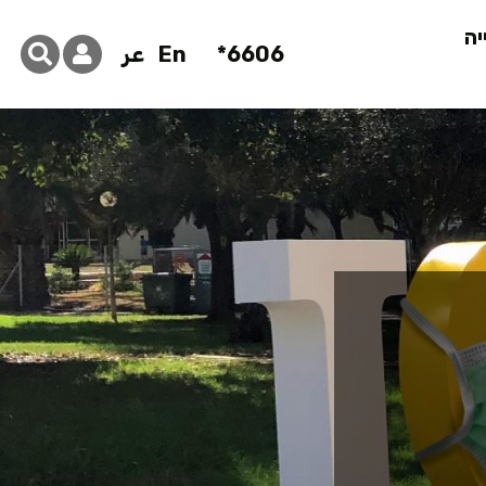
יה
6606*
En
عر