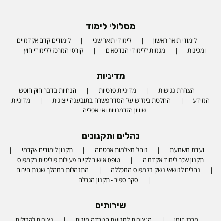
מסלולי לימוד
לימודי תואר ראשון
לימודי תואר שני
לימודים קדם אקדמיים
ומכינות
מגמות ללימודי הנדסאים
קורסי המרכז ללימודי חוץ
מדיניות
הצהרת נגישות
מדיניות פרטיות
הנחיות בדבר חוק חופש
המידע
החלטת בימ"ש על הסדר פשרה בתובענה ייצוגית
מדיניות
שוויון הזדמנויות ואי-אפליה
נהלים ותקנונים
ועדת משמעת
נוהל מצלמות אבטחה
תקנון לימודים אקדמי
תקנון שכר לימוד אקדמיה
טופס אישור לקיום פעילות פוליטית בקמפוס
נהלים לנושאי נשק בקמפוס המכללה
התנהלות במהלך שגרת חירום
סקר ספיר - תקנון הגרלה
שירותים
מרכז חוסן
הנציבות למניעת הטרדה מינית
נציבות לקבילות