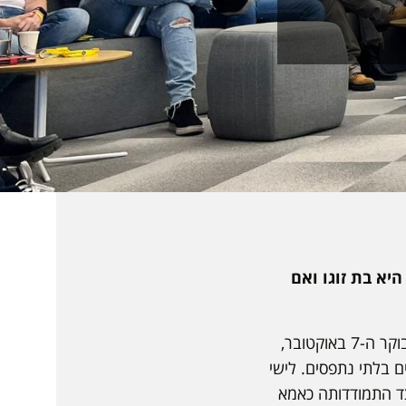
יא בת זוגו ואם
באומץ ובפתיחות שיתפה לישי את סגל המכללה על רגעי האימה של המשפחה בנחל עוז בבוקר ה-7 באוקטובר,
ם בלתי נתפסים. לישי
ד התמודדותה כאמא