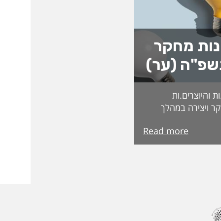
נות מחקר
שפ"ה (ער)
 והיוצרים.ות
ר ויצירה במהלך
ת בקרנות וכדומה.
Read more
בדקים בקפידה
קרות המצטיינים
מצטיינות והמצטיינים
 הבאה. ואלו
ת תשפ"ה פרופ'
סד אלהוזייל מר
פרופ' רונן ארבל פרופ'
פ' אורנה אליגון דר