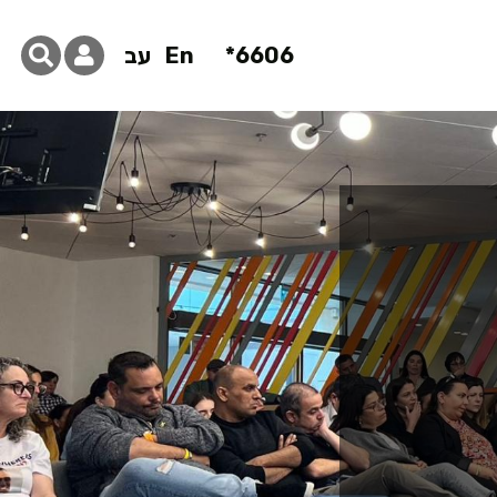
6606*
En
עב