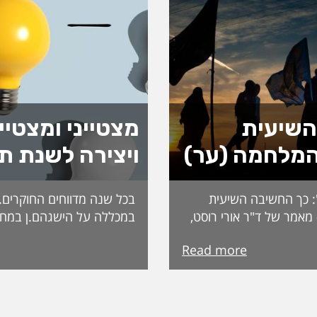
השיעית
מצטייני ומצטיי
מלחמה (ער)
ויצירה לשנת ת
: כך החשיבה השיעית
בכל שנה מדווחים החוקרים.ות
אמר של ד"ר אורי רוסט,
במכללה על הישגהם.ן במחק
 "במקור ראשון".
השנה: פרסומים, כנסים, זכיו
Read more
אללה נתפסת לעיתים כבלתי
ההישגים הללו משוקללים ונ
פיסה דתית־אידיאולוגית
בוועדת מי"ה והחוקרים והחו
היריב, צריך להשתחרר
מוכרזים במהלך חודש מרץ. ה
 את עולמם של אנשי הדת
זוכים בהפחתות הוראה לשנה