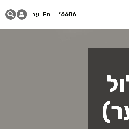
6606*
En
עב
ול
ר)