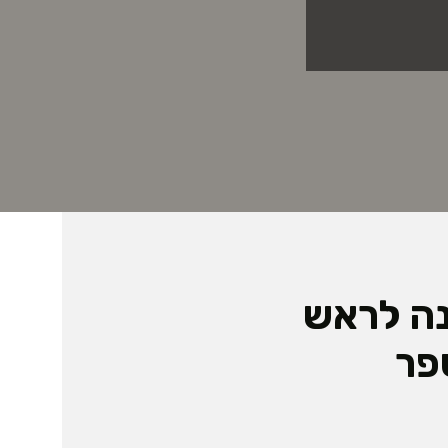
נה לראש
פר