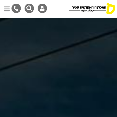
Skip
to
main
content