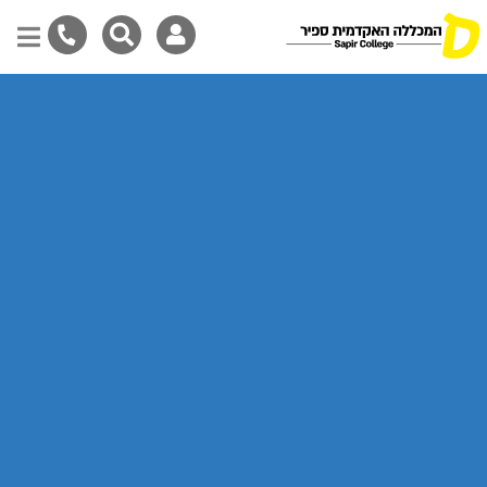
Skip
to
main
content