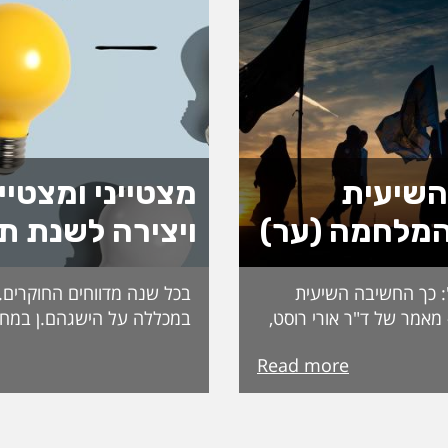
השיעית
מצטייני ומצטיי
מלחמה (ער)
ויצירה לשנת ת
: כך החשיבה השיעית
בכל שנה מדווחים החוקרים.ות
אמר של ד"ר אורי רוסט,
במכללה על הישגהם.ן במחק
 "במקור ראשון".
השנה: פרסומים, כנסים, זכיו
Read more
אללה נתפסת לעיתים כבלתי
ההישגים הללו משוקללים ונ
פיסה דתית־אידיאולוגית
בוועדת מי"ה והחוקרים והחו
היריב, צריך להשתחרר
מוכרזים במהלך חודש מרץ. ה
 את עולמם של אנשי הדת
זוכים בהפחתות הוראה לשנה