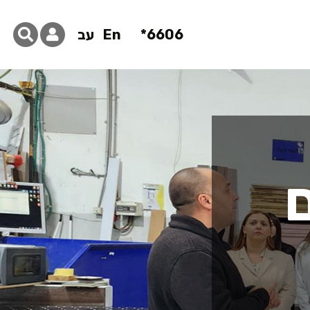
6606*
En
עב
ם