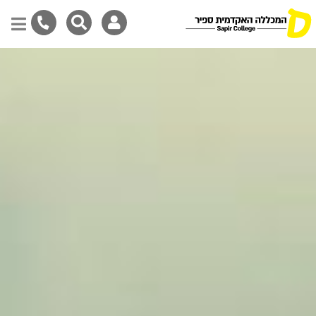
Skip
to
main
content