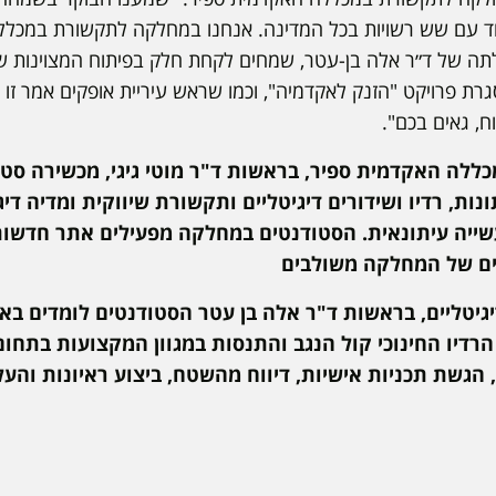
חד עם שש רשויות בכל המדינה. אנחנו במחלקה לתקשורת במכללה
בלתה של ד״ר אלה בן-עטר, שמחים לקחת חלק בפיתוח המצוינות ש
ת פרויקט "הזנק לאקדמיה", וכמו שראש עיריית אופקים אמר זו 
ח, גאים בכם".
ה האקדמית ספיר, בראשות ד"ר מוטי גיגי, מכשירה סטו
ות, רדיו ושידורים דיגיטליים ותקשורת שיווקית ומדיה דיג
עשייה עיתונאית. הסטודנטים במחלקה מפעילים אתר חדשות 
בים של המחלקה משולבים
יגיטליים, בראשות ד"ר אלה בן עטר הסטודנטים לומדים באופ
רדיו החינוכי קול הנגב והתנסות במגוון המקצועות בתחום
, הגשת תכניות אישיות, דיווח מהשטח, ביצוע ראיונות וה