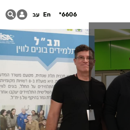
6606*
En
עב