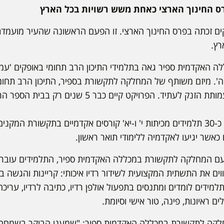
ס החינוך הארצי כאחת משש רשויות בכל הארץ
), העיר אופקים זכתה בפרס החינוך הארצי. זו הפעם הראשונה שהעיר מועמ
האקדמית ספיר גאה בתלמידי התיכון הרב תחומי באופקים 'עמל
ה'. מיזם משותף של המחלקה לתקשורת בספיר, התיכון הרב תחומ
אמירים', עיריית אופקים ועמותת הזנק לעתיד. הפרויקט קיי
במסגרת הפרויקט לומדים כ-30 תלמידים מכיתות י' ו-יא' קורסים אקדמיים בתקשורת
כאשר יגיעו לאקדמיה ללימודי תואר ראשון.
ם המחלקה לתקשורת במכללה האקדמית ספיר, התלמידים עוברי
ים את התשתית המקצועית לשידור רדיו איכותי: קריינות והגשה בר
למידים לומדים ומתנסים בתפעול אולפן רדיו, כתיבה לרדיו, עריכה
ם ראיונות, פינה, טור אישי וסיומת.
ה לתקשורת במכללה האקדמית ספיר: "שמענו הבוקר בשמחה ו