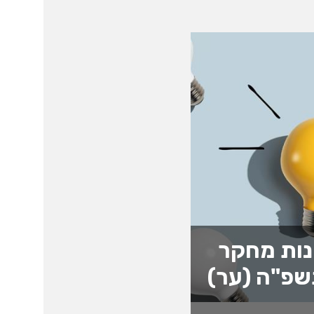
נות מחקר
שפ"ה (ער)