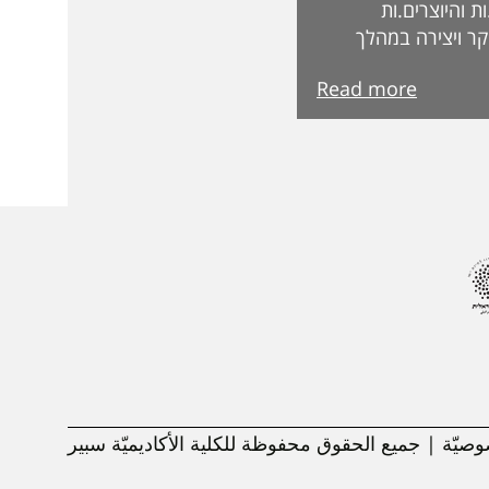
 והיוצרים.ות
ר ויצירה במהלך
ת בקרנות וכדומה.
Read more
בדקים בקפידה
קרות המצטיינים
מצטיינות והמצטיינים
 הבאה. ואלו
ת תשפ"ה פרופ'
סד אלהוזייל מר
פרופ' רונן ארבל פרופ'
פ' אורנה אליגון דר
ה בן-שחר ד"ר אלה
עינב שגב פרופ' רפאל
' ליאת
يّة | جميع الحقوق محفوظة للكلية الأكاديميّة سبير