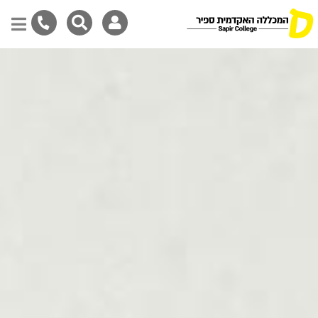
Skip
to
main
content