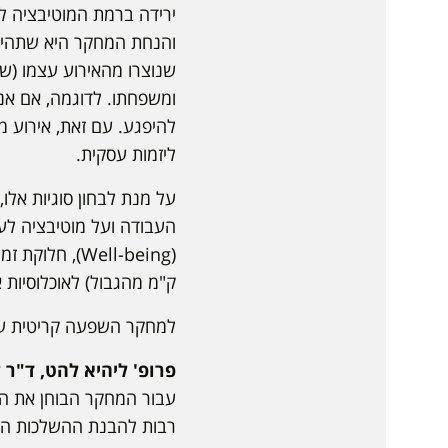
ירידה ברמת המוטיבציה ל
והנחת המחקר היא שתהיה י
שנוצרו מהאירוע עצמו (שי
ומשפחתו. לדוגמה, אם אנ
להיפגע. עם זאת, אירוע מ
ליזמות עסקית.
על מנת לבחון סוגיות אל
העבודה ועל מוטיבציה לעב
ק"מ מהגבול) לאוכלוסיות אחרות (7-30 ק"מ מהגבול, ותושבי ה
למחקר השפעה קריטית על 
פרופ' ליהיא להט, ד"ר ל
עבור המחקר הבוחן את הש
רבות להבנת ההשלכות החבר