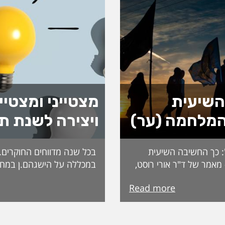
השיעית
מצטייני ומצטיי
מלחמה (ער)
ויצירה לשנת ת
: כך החשיבה השיעית
בכל שנה מדווחים החוקרים.ות
אמר של ד"ר אורי רוסט,
במכללה על הישגהם.ן במחק
 "במקור ראשון".
השנה: פרסומים, כנסים, זכיו
Read more
אללה נתפסת לעיתים כבלתי
ההישגים הללו משוקללים ונ
פיסה דתית־אידיאולוגית
בוועדת מי"ה והחוקרים והחו
היריב, צריך להשתחרר
מוכרזים במהלך חודש מרץ. ה