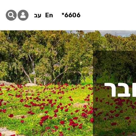
6606*
En
עב
בר