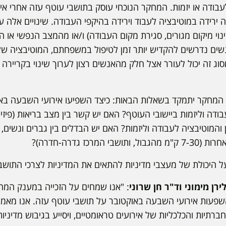
עבודה או יזמות. המחקר הנוכחי עוסק בתושבי עוטף עזה אחרי א
רידה במוטיבציה לעבוד וירידה בהיקפי העבודה. שינויים אלה ע
נוי מיקום מגורים, סגירת מקום העבודה) ו/או מהמצב הנפשי או 
שים נדרשים להקדיש יותר זמן לטיפול במשפחתם, המוטיבציה ש
סוג זה יכול לעורר אצל חלק מהאנשים רצון לערוך שינוי בקריירה
ו, המחקר יתמקד בשאלות הבאות: כיצד השפיעו אירועי השבעה בא
ודה וליזמות ביישובי העוטף? האם יש קשר בין מצב בריאות (פיזי/
מרכז גדרה-חדרה)?
היכולת של מעצבי מדיניות להתאים את המדיניות לצרכי התושבים
ירן מימוני וד"ר חן שרוני
: "אנו שמחים על הזכייה במענק המ
פעות אירועי השבעה באוקטובר על תושבי עוטף עזה. אנו מאמי
תיות והכלכליות של אירועים טראומטיים, ויסייע בגיבוש מדיניו