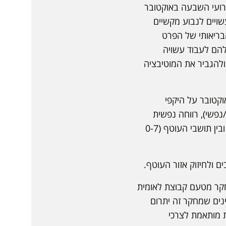
ירועי השבעה באוקטובר
שויים לנבוע מקשיים
הבריאותי של הפרט
להם לעבוד עשויה
 ולהגביר את המוטיבציה
וקטובר על היקפי
נפשי), רווחה נפשית
(Well-being), חלוקת זמן והמוטיבציה לעבודה וליזמות? האם יש הבדלים בין גברים ונשים, ובין תושבי העוטף (0-7
 ולחיזוק אזור העוטף.
חקר מטעם קבוצת לאומית
נים שמחקר זה יתרום
ת מותאמת לצרכי