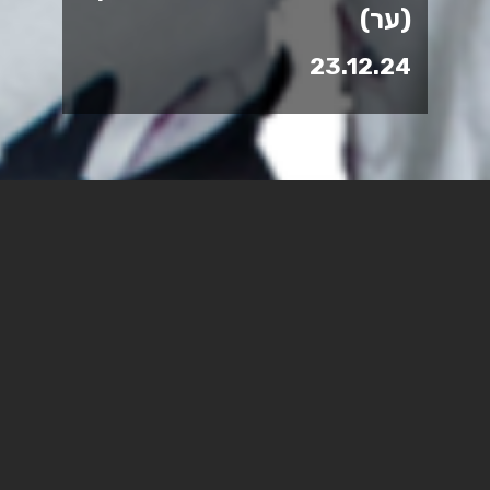
(ער)
23.12.24
ד"ר האמה אבו-קשק, חברת סגל בכירה
במכללה, נבחרה לנציבה ויועצת הנשיא
לשותפות ולמגוון, וגב׳ הגר שלמה נבחרה
לממונה על שותפויות ומגוון במכללה
האקדמית ספיר. הנציבות תוביל את קידום
השוויון והגיוון בספיר, כחלק מהמחויבות
המתמשכת של המוסד ליצירת סביבה