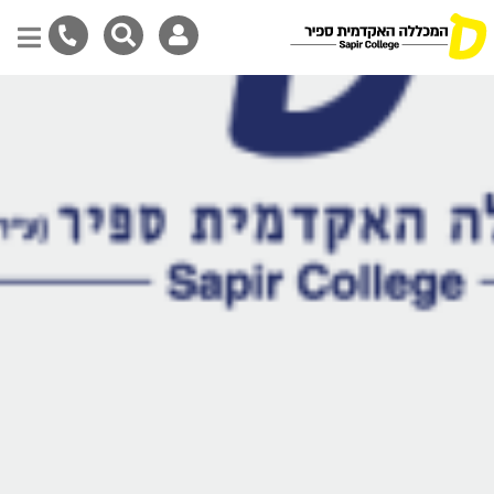
Skip
to
main
content