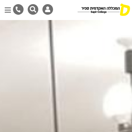
Skip
to
main
content