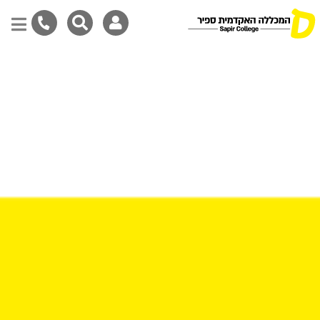
Skip
to
main
content