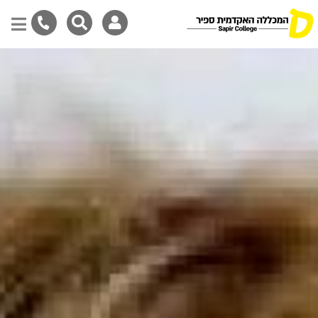
Skip
to
main
content