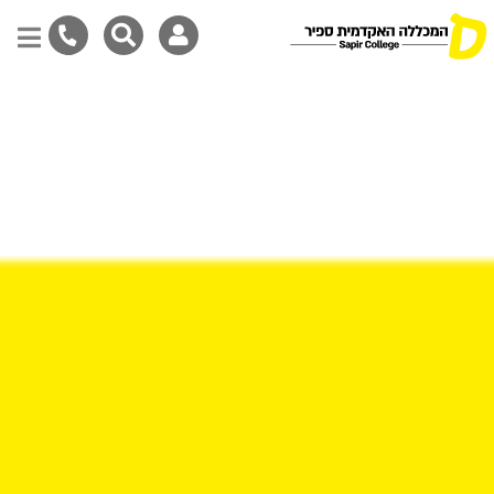
Skip
to
main
content