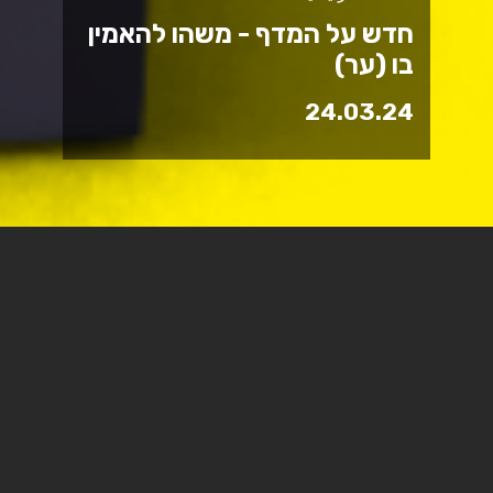
חדש על המדף - משהו להאמין
בו (ער)
24.03.24
משהו להאמין בו: תיאולוגיה
חילונית
"משהו להאמין בו" הוא ספר עיון מקורי, העוסק במושג
סתירתי לכאורה: "תיאולוגיה חילונית". הוא מבקש לפתוח