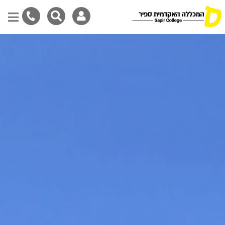
Skip
to
main
content