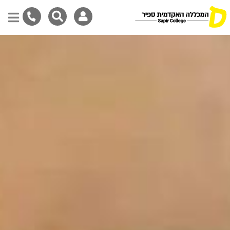
Skip
to
main
content