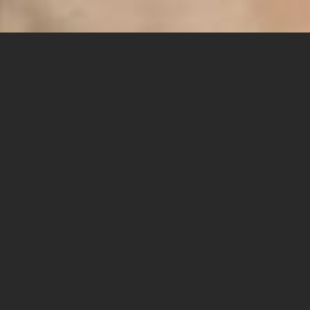
yes משיקה פרויקט מיוחד עם המכללה האקדמית ספיר
לזכרו של יהב וינר ז"ל, במסגרתו תעניק מלגות להפקת
סרטים אודות אירועי ה-7 לאוקטובר, שיצרו סטודנטים
בבית הספר לאמנויות הקול והמסך של המכללה, ויעלו
לשידור ב-yes.
במסגרת הפרויקט תעניק yes תמיכה כספית להפקת 10
סרטים קצרים, שיצרו סטודנטים בבית הספר לאמנויות הקול
והמסך לקראת אוקטובר 2025, אודות האירועים שהתרחשו
בשבת השחורה, או בעקבותיה, ויעלו לשידור ב-yes.
סרטים אלו יוגדרו כפרויקט הגמר של הסטודנטים, והם יזכו
בנוסף גם לתמיכה ומנטורינג של אנשי התוכן של yes בתהליך