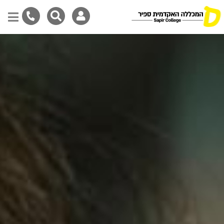
Skip
to
main
content