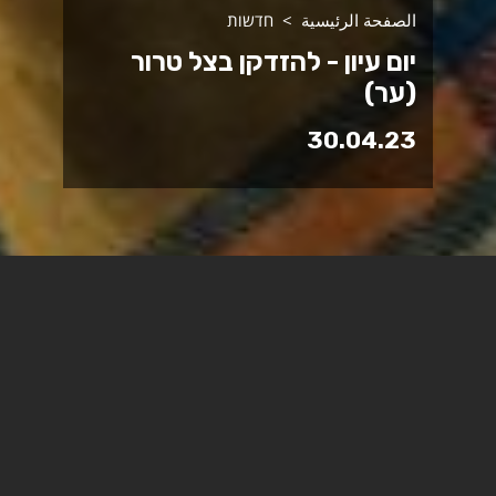
الصفحة الرئيسية
חדשות
יום עיון - להזדקן בצל טרור
(ער)
30.04.23
אשכול הזדקנות במרכז "שדות" של בית הספר לעבודה
סוציאלית במכללה האקדמית ספיר מציג:
יום עיון - להזדקן בצל טרור | ידע,
חוויה ודרכי התערבות