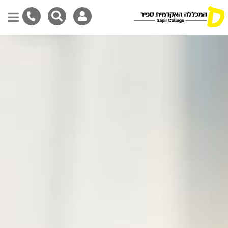
Skip
to
main
content