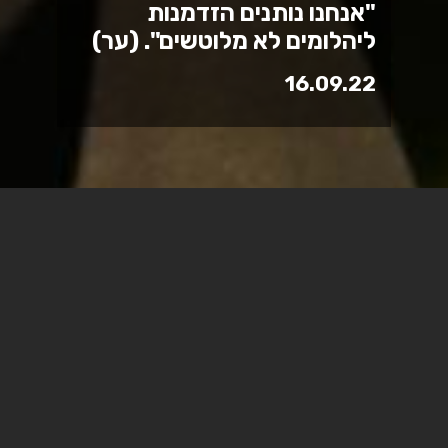
"אנחנו נותנים הזדמנות
ליהלומים לא מלוטשים". (ער)
16.09.22
בראיון ל"כלכליסט", עונה פרופ' ניר קידר, נשיא המכללה
האקדמית ספיר, לשאלתו של שחר אילן, האם המכללות לא יצרו
פערים בין אקדמאים מהאוניברסיטאות ומהמכללות:
"מהפכת המכללות היא הצלחה גדולה והתרומה שלה עצומה,
כי היא הפכה את ישראל לאחת המדינות המשכילות בעולם ויש
לזה חשיבות גדולה. אי אפשר להבין את הצלחת ישראל