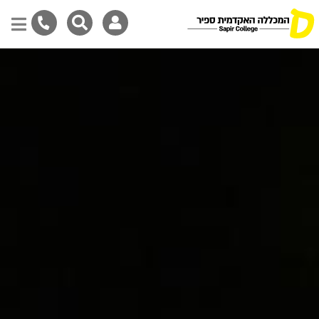
Skip
to
main
content