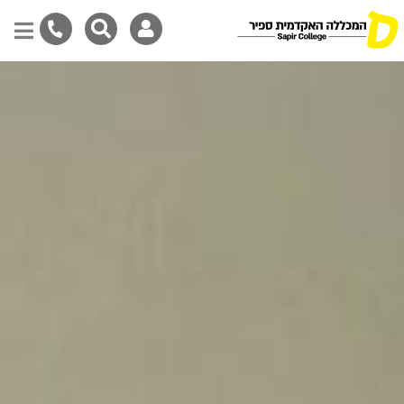
Skip
to
main
content