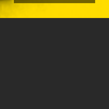
חילוניות מאמינות - ספר חדש
לד"ר הגר להב, מרצה במחלקה
לתקשורת
חילוניות מאמינות הוא ספר מקורי ופורץ גבולות שמתחקה אחר
ה"אנומליה", לכאורה, של חילונים-מאמינים, תוך שילוב של
תחומי דעת: סוציולוגיה, תיאולוגיה יהודית ונוצרית, לימודי דתות
ומחשבה פמיניסטית.
הספר מצביע על היקפה הגדול יחסית של התופעה (לפי אומדן
גס, כרבע מן האוכלוסייה היהודית בישראל הם