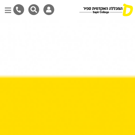
Skip
to
main
content