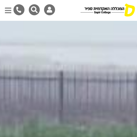
Skip
to
main
content