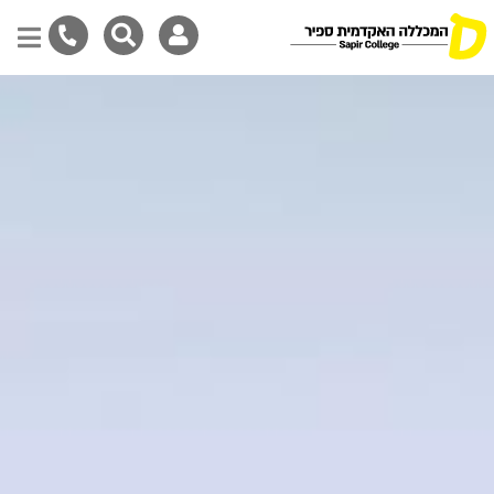
Skip
to
main
content