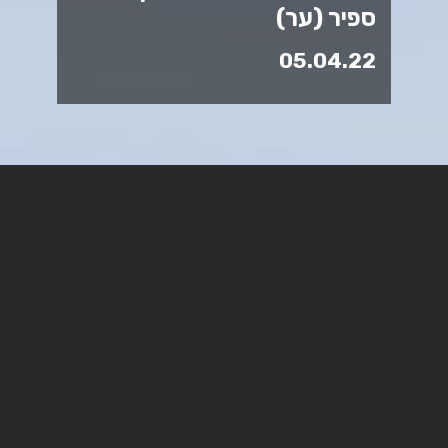
ספיר (ער)
05.04.22
ד"ר ליהיא להט מונתה לממונה
לקידום ושימור איכות אקדמית
ד"ר ליהיא להט
היא מרצה בכירה וחוקרת במכללת ספיר
במחלקה למנהל ומדיניות ציבורית ומלמדת במכללה מאז
2008. ליהיא חוקרת בתחומים שונים בהם משילות משולבת,
Well-being של עובדי מגזר ציבורי, זמן ומדיניות וערים