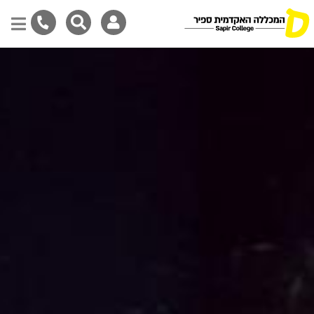
Skip
to
main
content