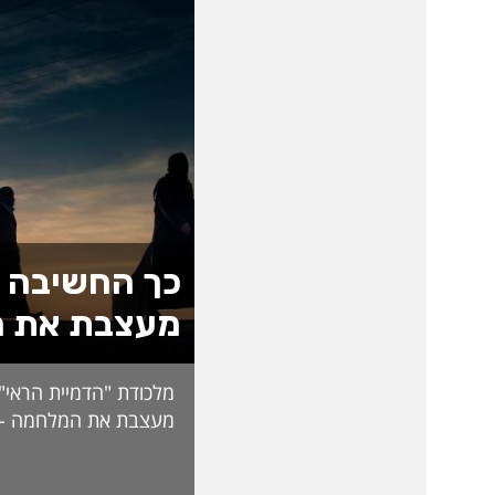
כך החשיבה 
מעצבת את ה
מלכודת "הדמיית הראי"
מעצבת את המלחמה - מ
מרצה במכללה, התפרסם
"התנהלות איראן וחיזב