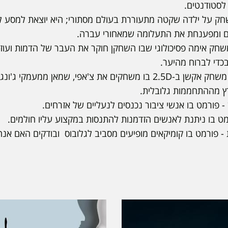
Out of - משחק על ילדה שקטה מתעוררת בעולם מסתורי; היא יוצאת למס
ם ומפענחת את התעלומה שמאחורי עברה.
Forest of  - משחק אימה פסיכולוגי שבו השחקן חוקר את העבר של הדמות ו
כדי לברוח מהיער.
chapi's impact - משחק אקשן ב-2.5D בו משחקים את צ'אפי, שמאן מ
ץ מההתחממות גלובלית.
- פורמט בו אנשי ציבור נכנסים לנעליים של אזרחים.
מט בו ניתנת לאנשים הזדמנות להתנסות במקצוע עליו חולמים.
 פורמט בו קומיקאים מופיעים מסביב לגלובוס ובודקים האם אנחנ