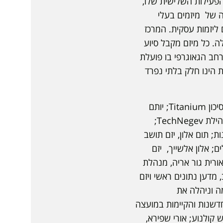
הפעילות השלישית שלו,
כמות הנכבדה של מיזמים בעלי
 ליזמות עסקית. המרכז
. כל מיזם מקבל סיוע
רחב הגאוגרפי בו פועלת
 הינו חלק בלתי נפרד
את המיזמים ליוו המנטורים: אלכס קפלון, מנכ״ל לשעבר של חברת NGSoft ומנהל קרן הון סיכון Titanium; יותם
שטיינר, מנכ"ל ומייסד חברת Ann-education; טניה מאיר פרוג, יועצת פיננסית, מנהלת קהילת TechNegev;
 תום אלון, יזם תושב
; אלון אלשייך, יזם
 ויזמות טכנולוגית; אורית גור אריה, מנהלת
ייסל בעלת ניסיון בעולם ה-FCMG`; טים מירונוב, מדען נתונים ראשי ויזם
ה וניהלה את
; ענת הס, מובילת תחום החדשנות והקיימות במועצה
 קולנוע; אורי שפירא,