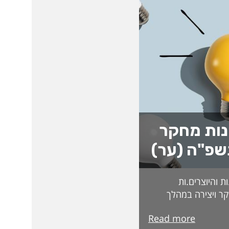
נות מחקר
שפ"ה (ער)
 והיוצרים.ות
ר ויצירה במהלך
ת בקרנות וכדומה.
Read more
בדקים בקפידה