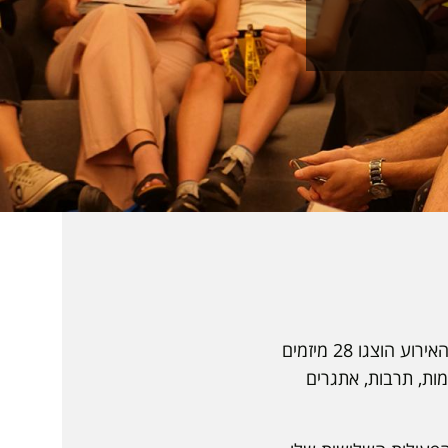
אתמול (ב'), התקיים אירוע הצגת המיזמים במרכז והחדשנות והיזמות - ח"י בספיר. במסגרת האירוע הוצגו 28 מיזמים
מות, תרבות, אתגרים