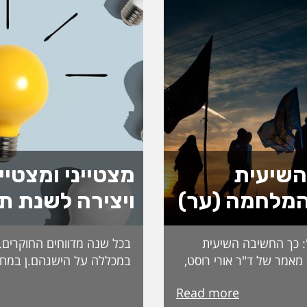
השיעית
מצטייני ומצטיי
מלחמה (ער)
ויצירה לשנת ת
: כך החשיבה השיעית
בכל שנה מדווחים החוקרים.ות
אמר של ד"ר אורי רוסט,
במכללה על הישגהם.ן במחק
 "במקור ראשון".
השנה: פרסומים, כנסים, זכיו
Read more
אללה נתפסת לעיתים כבלתי
ההישגים הללו משוקללים ונ