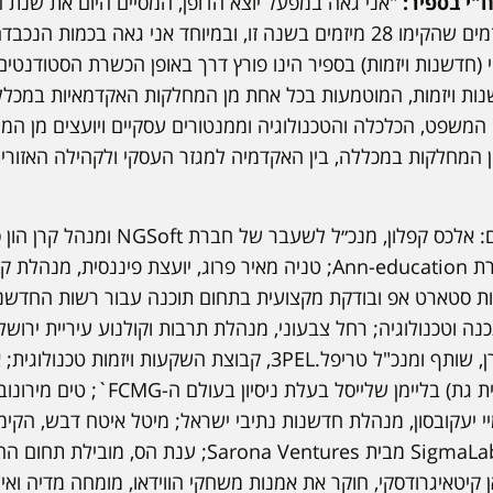
ח"י בספיר:
"אני גאה במפעל יוצא הדופן, המסיים היום את שנת 
ומברך את הסטודנטים היזמים שהקימו 28 מיזמים בשנה זו, ובמיוחד אני גאה ב
(חדשנות ויזמות) בספיר הינו פורץ דרך באופן הכשרת הסטודנטים
ות ויזמות, המוטמעות בכל אחת מן המחלקות האקדמאיות במכללה
המשפט, הכלכלה והטכנולוגיה וממנטורים עסקיים ויועצים מן המ
 המחלקות במכללה, בין האקדמיה למגזר העסקי ולקהילה האזורית
ת סטארט אפ ובודקת מקצועית בתחום תוכנה עבור רשות החדשנות;
 וטכנולוגיה; רחל צבעוני, מנהלת תרבות וקולנוע עיריית ירושלים
טכנולגי וחברתי; אלירן קרן, שותף ומנכ"ל טריפל.3PEL, קבוצת השקעות
תחום מוצרים (לואקר וקליית גת) בליימן של
 יעקובסון, מנהלת חדשנות נתיבי ישראל; מיטל איטח דבש, הקימ
האקסלרטור הטכנולוגי SigmaLabs מבית Sarona Ventures
קיטאיגרודסקי, חוקר את אמנות משחקי הווידאו, מומחה מדיה ואיש