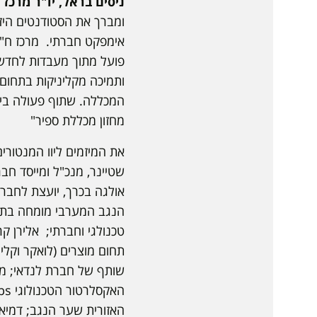
ניסים בראל, יו"ר מרכז 
אימפקט חברתי. מרכז ח"י 
פועל מתוך מעבדות לחדשנ
ותמיכה מקליניקות בתחום 
המכללה. שתוף פעולה בין
מחזון מכללת ספיר"
אולגה בכרך, יועצת לחברו
הנגב המערבי מומחה בתכנה
שותף של חברת לנדאי; מיי
האזורית שער הנגב; דמיאן 