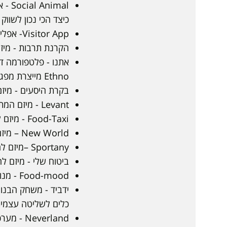
imal
כיצד הכי נכון לשווק
Visitor App- אפליקציה לניהול תורים
הקרנת תרבות - מיז
אתנו - פלטפורמה די
Ethno מייצרת מפגשים מעשירים, מלמדים ובעיקר מהנים באמצעות מפגש עם התרבות המקומית.
בקרת היסעים - מיז
Levant - מיזם המתמקד ביצירת בד אקולוגי עשוי מאצות שמזין את הגוף בהתאם לצרכי הלקוח.
Food-Taxi - מיזם למשלוחים במוניות.
New World – מיזם להתאמת לקנאביס לחולים.
Sportany –מיזם להשכרת ציוד ספורט.
ביטוח שלי - מיזם ל
Food-mood - מנוע חיפוש המלצות קולינריה ברשת החברתית.
ידביד - משחק הבנוי
כלים לשליטה עצמית
Neverland - מערכת למטופלים על רצף האוטיסטי.