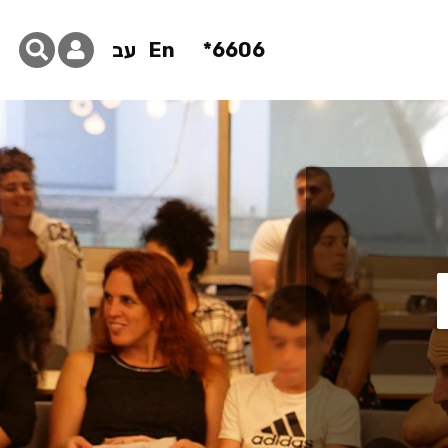
6606*
En
עב