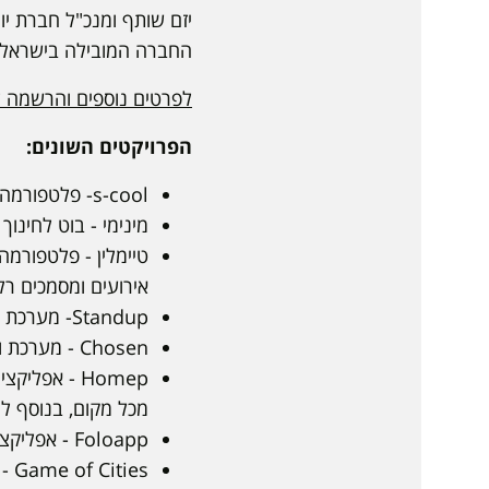
יזם שותף ומנכ"ל חברת יור
החברה המובילה בישראל בייצ
לפרטים נוספים והרשמה ל
הפרויקטים השונים:
s-cool- פלטפורמה דיגיטלית המעניקה חווית למידה נוחה, חדישה ודינמית למורים
מינימי - בוט לחינוך 
טיימלין - פלטפורמה
אירועים ומסמכים רלוונ
Standup- מערכת לשינוי מנח הגוף למניעת בעיות ישיבה ממושכת.
Chosen - מערכת ובה המלצות למוצרים טכנולוגים.
Homep - אפ
מכל מקום, בנוסף לח
Foloapp - אפליקציה לתרגול של מטופלים בתחום ריפוי ועיסוק.
Game of Cities - משחק המאפשר אינטראקציות תרבותיות מגוונות