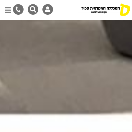
Skip
to
main
content