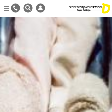
Skip
to
main
content