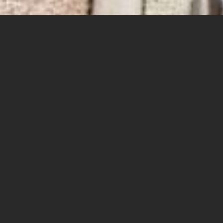
הצרכנים עפים על חודש הקניות והישראלים
צפויים לבזבז בנובמבר כמעט מיליארד שקל.
האם יש הצדקה לבולמוס השופינג הזה?
לירן מימוני, חוקר כלכלה התנהגותית במכללה האקדמית