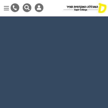
Skip
to
main
content