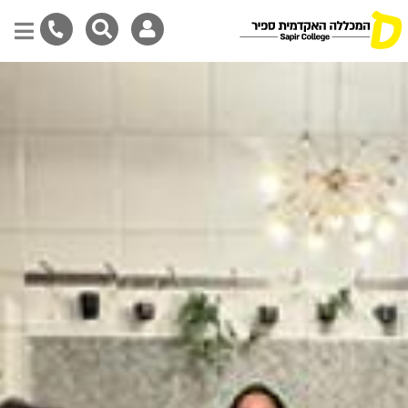
Skip
to
main
content