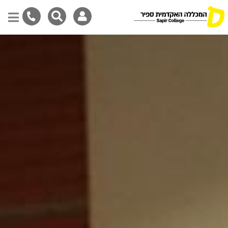
Skip
to
main
content