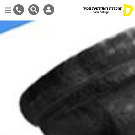
Skip
to
main
content