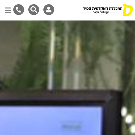
Skip
to
main
content