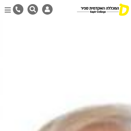
Skip
to
main
content