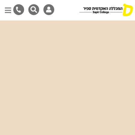
Skip
to
main
content