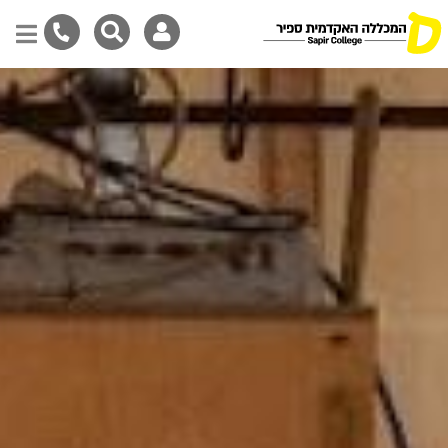
Skip
to
main
content