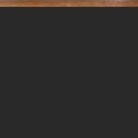
אמש, התקיים ערב מרגש וסוחף במסגרתו
הציגו 14 סטודנטים וסטודנטיות, ממחזור א'
של התוכנית המיוחדת ליוצרים במחלקה
לתרבות - יצירה והפקה בספיר, את פרויקטי
הגמר שלהם בבית הנסן בירושלים.
הקהל הנלהב, שכלל משפחה, חברים, אנשי אקדמיה
ותעשיית התרבות, נהנה מערב גדוש ביצירתיות, חדשנות
ותעוזה. הסטודנטים הציגו מופעי-הרצאות מרתקים, פרי
תהליך מחקר אקדמי ואמנותי מעמיק, תוך שילוב טכניקות
מגוונות ונושאים רלוונטיים מההווי הישראלי והעולמי.
דפנה בן צבי, ראש המחלקה לתואר ראשון בתרבות -
יצירה והפקה
: "זה המחזור הראשון המסיים את לימודיו