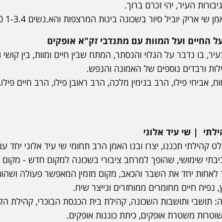
יבורות העיר, יהי זכרם ברוך.
 אריק יוביל סיור בשכונה בינות המרצפות והא.נשים 1-3.4 16:00.
 החיים ועל המוות עם מתנדבי זק"א אופקים
, בו נדבר על הגלוי והנסתר, המתח שבין חיים ומוות, בין קושי ו
פילות ורבדים נוספים של האמונה והנפש.
 אביחי פילו, הרב בנימין מלכה, הרב ראובן פילו, הרב חיים פילו,
לתי | שי עיד אלוני
ט קהילתי תכננו, יצרו ובנו האמן הרב תחומי שי עיד אלוני יחד ע
בתי שימושי, שהופך למרחב ציבורי בשכונה למקום חדש - מקום ב
 לאחות יחד את השבר והכאב, מקום מזמין המאפשר פעולה ושהו
נפיח חיים מחומרים ממוחזרים ונייצר שיח.
ה: תושבי ותושבות השכונה, קהילת בית הכנסת הבוכרי, קהילת ה
וטרות משטרת אופקים, כיתת כוננות אופקים.