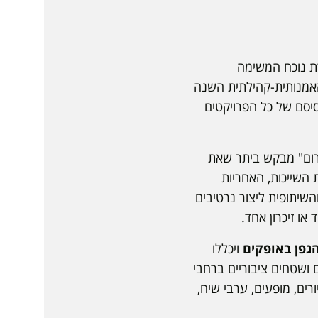
14, יתקיים במתכונת מיוחדת נוכח המשימה
-7 באוקטובר בעיר. העשייה האמנותית-קהילתית השנה
סיסם של כל הפרויקטים
רום" מבקש ביתר שאת
 השייכות, האחריות
השיתופית ליצור נרטיבים
או זיכרון אחד.
ויכללו
 ושטחים ציבוריים ברחבי
רים, מופעים, ערבי שיח,