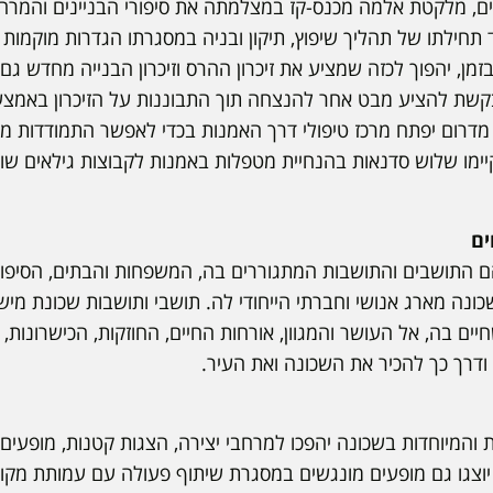
, מלקטת אלמה מכנס-קז במצלמתה את סיפורי הבניינים והמרחב
 תחילתו של תהליך שיפוץ, תיקון ובניה במסגרתו הגדרות מוקמות 
זמן, יהפוך לכזה שמציע את זיכרון ההרס וזיכרון הבנייה מחדש גם 
שת להציע מבט אחר להנצחה תוך התבוננות על הזיכרון באמצעות 
מדרום יפתח מרכז טיפולי דרך האמנות בכדי לאפשר התמודדות מו
ים
ם התושבים והתושבות המתגוררים בה, המשפחות והבתים, הסיפורי
ונה מארג אנושי וחברתי הייחודי לה. תושבי ותושבות שכונת מישו
ם בה, אל העושר והמגוון, אורחות החיים, החוזקות, הכישרונות, 
ודרך כך להכיר את השכונה ואת העיר.
 והמיוחדות בשכונה יהפכו למרחבי יצירה, הצגות קטנות, מופעים 
וצגו גם מופעים מונגשים במסגרת שיתוף פעולה עם עמותת מקו