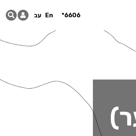
6606*
En
עב
ר)