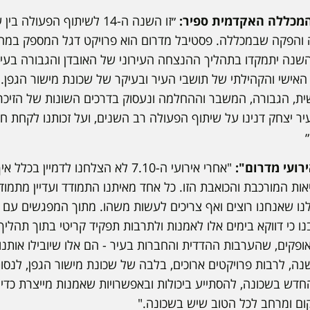
א המכללה האקדמית ספיר:
״זו השנה ה-14 לשיתוף הפעולה
והפקה שבמכללה. פסטיבל מדרום הוא פרויקט דגל המספק במה וקו
 האישי והקהילתי של תושבי העיר ובעיקר של שכונת מישור הגפן
ת, הגבורה, המשבר וההחלמה ונעסוק בדרכים השונות של הזיכרו
יר יצחק דנינו על שיתוף הפעולה רב השנים, ועל זכותנו לקחת 
ירועי מדרום":
"אחרי אירועי ה-7.10 לא הצלחנו לדמיין 
ות המורכבת והכואבת הזו. כל אחד מאיתנו התמודד ועדיין מתמו
לנו שאנחנו רוצים ואף צריכים לעשות משהו. מתוך המפגשים עם 
ו כי דווקא בימים אלו לאמנות ולתרבות תפקיד קריטי בתוך תהליך
קים, שהערבות ההדדית והחברות בעיר - הם אלו שיובילו אותנו 
נה, לרבות פרויקטים ארוכים, בלבה של שכונת מישור הגפן, לנסות,
ש בשכונה, להסתייע ביכולות ובאפשרויות שאמנות מייצרת כדי ל
ם ומרחב לכל הטוב שיש בשכונה."