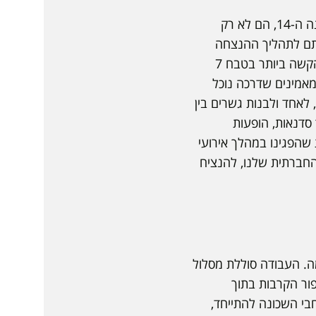
"אירועי 'מדרום', המתקיימים כאן באופקים זו השנה ה-14, הם לא רק
אותם לתהליך ההנצחה
ולזיכרון האירועים הקשים שחווינו, ומקיימים אותם בשכונת מישור הגפן, אשר נפגעה באופן הקשה ביותר בטבח 7
מאמינים שדרכה נוכל
 לאחד ולבנות גשרים בין
סדנאות, הופעות
 שהפגינו במהלך אירועי
 החברתית שלנו, להנציח
ה. העבודה סוללת מסלול
ור הקרבות בתוך
י השכונה להתייחד,