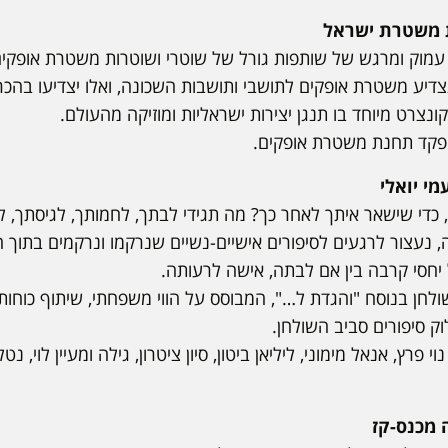
ת משטרת ישראל
7 יצרו חיבור עמוק ומרגש של שותפות גורל של שוטרי ושוטרות משטרת או
דיע משטרת אופקים לתושבי ותושבות השכונה, ואלו יצדיעו בהכ
צרט מיוחד בו תנגן יצירות ישראליות ומוזיקה מהעולם.
 מפקד תחנת משטרת אופקים.
מי יואלי
 כדי שישאר איתך לאחר כך? מה תגידי לבתך, לחמותך, לגיסתך, 
 נעצור לרגעים לסיפורים אישיים-נשיים שנרקמו ונרקמים בתוך הס
יחסי קרבה בין אם לבתה, אישה לרעותה.
חן בנוסח "והגדת ל…", המבוסס על הווי משפחתי, שיתוף כוחות 
וק סיפורים סביב השולחן.
רץ, אנאל מימוני, ליליאן ביטון, סיון ציטרון, גילה ומעיין לוי, נטלי
 מכנס-קז