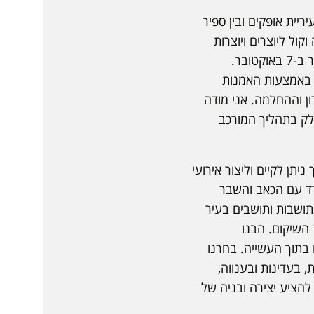
 בין עיריית אופקים ובין ספיר
ל ליוצרים ויוצרות
באופקים. אירועי 'מדרום' השנה יתמקדו בתהליך ההנצחה העירוני של האובדן והגבורה בעיר ב-7 באוקטובר.
. באמצעות האמנות
ן וההחלמה. אני מודה
חלק בתהליך המורכב
בכלל איך ניתן לקיים וליצור אירועי
דד עם הכאב והשבר
תושבות ותושבים בעיר
 השיקום. הבנו
בתוך העשייה. בחרנו
 בעדינות ובענווה,
הציע יצירה ובניה של