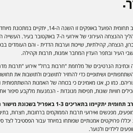
.
פסטיבל מדרום לאמנות רב תחומית הפועל באופקים זו השנה ה-
המורכבת והרגישה של תהליך ההנצחה העירוני של אירועי ה
רון, הנצחה, קהילתיות, שייכות וערבות הדדית - והם העומדים בב
שבי העיר ובתפר העדין המחבר אמנות, תרבות וקהילה.
וכתיבת הנרטיבים של מלחמת "חרבות ברזל" אירוע "תרבות מד
שתתפותיים ושיתופיים כדי להחזיר לתושבים ולתושבות את תחושת
ריהם. כמו כן, אנו מאמינים כי בכוחה של האמנות ההשתתפותית ו
כילים חוויות שונות, תפיסות מנוגדות - הנמנעות מלקבע סיפור אחד 
ו בתאריכים 1-3 באפריל בשכונת מישור הגפן באופקים
ופעים, מפגשים ואירועי תרבות הממוקמים ברחובות, חצרות, בתים
יכללו פרויקטים אמנותיים שפותחו במיוחד עבור הפסטיבל לצד סיו
ופעים לילדים ולנוער.