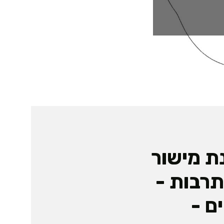
ת מישור
תרבות -
ם -