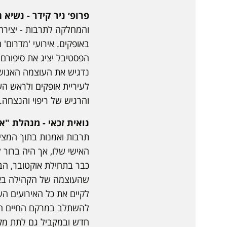
פרופ׳ ניר קידר - נשי
והמחלקה לתרבות - יצירה 
הפסטיבל יציג את סיפורם
נדגיש את העוצמה האנושי
לעיריית אופקים ולראש הע
והרגיש של ריפוי והנצחה.״
נואית זכאי - מנהלת "א
תרבות ואמנות בתוך המציא
האישי שלו, אך היה ברור 
כבר בתחילת אוקטובר, הבנ
שהעוצמה של הקהילה באופ
לקיים את כל האירועים הש
להשתלב במרקם החיים החד
חדש ובמקביל גם לתת מקו