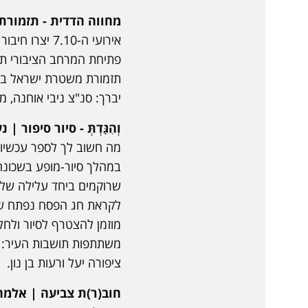
מחווה הדדית - תזמור
אירועי ה-.10
פתיחת המרחב הציבורי תצ
תזמורת משטרת ישראל בקונ
יברך: סנ"צ ניבי אוחנה,
וְהִגַּדְתְּ - סיור סיפור
| נע
מה חשוב לך לספר עכשיו,
במהלך סיור-מופע בשכונה,
שרוקמים ביחד עלילה של 
לקראת חג הפסח נפתח שול
מוזמן להצטרף לסיור ולחל
משתתפות תושבות העיר: נוי פ
ציפורה יעל ורעות בן נון.
חוב(ר)ת צביעה | אלמה