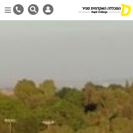
Skip
to
main
content