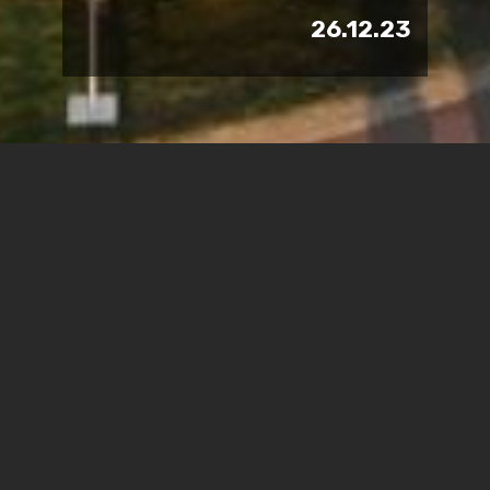
26.12.23
"אין לנו זכות לוותר": שנת
הלימודים במכללת ספיר נפתחה
בכאב ובתקווה.
שעריה של המכללה ש-27 מאנשיה נרצחו ב-7 באוקטובר
עדיין סגורים בפני סטודנטים, אך הלימודים התחדשו אתמול
מרחוק והתמקדו בעיבוד האבל לצד ניסיון לתכנן את השנה.
הצורך לחזור לשגרה בלט גם בקרב סטודנטים. "אם לא נמשיך