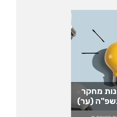
נות מחקר
שפ"ה (ער)