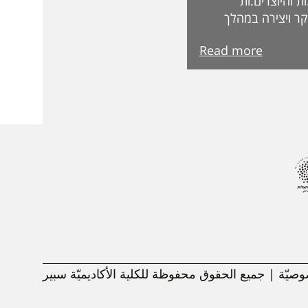
 והיוצרים.ות
ר ויצירה במהלך
ת בקרנות וכדומה.
Read more
בדקים בקפידה
קרות המצטיינים
מצטיינות והמצטיינים
 הבאה. ואלו
ת תשפ"ה פרופ'
סד אלהוזייל מר
פרופ' רונן ארבל פרופ'
פ' אורנה אליגון דר
ה בן-שחר ד"ר אלה
עינב שגב פרופ' רפאל
' ליאת
يّة | جميع الحقوق محفوظة للكلية الأكاديميّة سبير