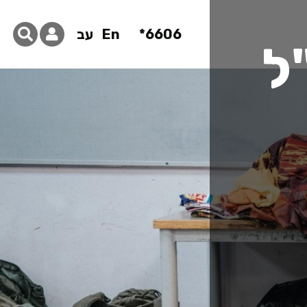
6606*
En
עב
ל