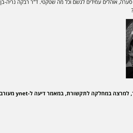
 סערה, אוהלים עמידים לגשם וכל מה שטקטי. ד"ר רבקה נריה-בן
רצה במחלקה לתקשורת, במאמר דיעה ל-ynet מעורבות.