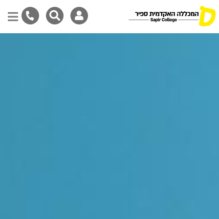
Skip
to
main
content