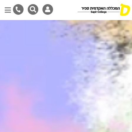
Skip
to
main
content