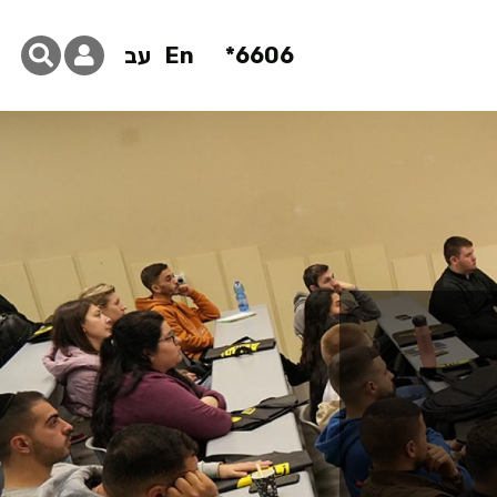
6606*
En
עב