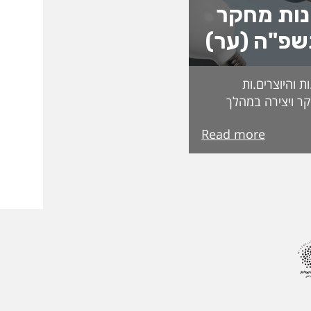
נות מחקר
שפ"ה (ער)
 והיוצרים.ות
ר ויצירה במהלך
ת בקרנות וכדומה.
Read more
בדקים בקפידה
קרות המצטיינים
מצטיינות והמצטיינים
 הבאה. ואלו
ת תשפ"ה פרופ'
סד אלהוזייל מר
פרופ' רונן ארבל פרופ'
פ' אורנה אליגון דר
ה בן-שחר ד"ר אלה
עינב שגב פרופ' רפאל
' ליאת