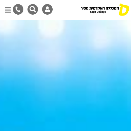
Skip
to
main
content