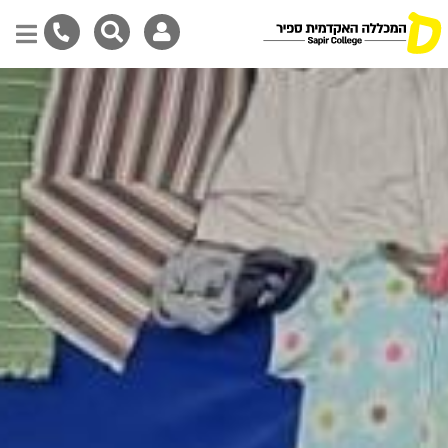
Skip
to
main
content