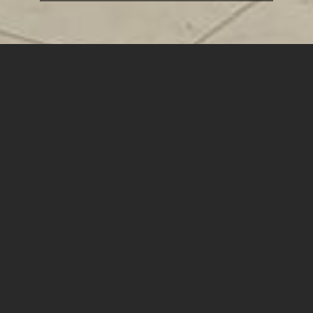
השבוע נפגש נשיא המכללה האקדמית ספיר, פרופ' ניר קידר,
עם ראש המועצה האזורית בני שמעון, ניר זמיר, בכדי להכיר
ולחזק את הקשרים שבין המכללה למועצה.
השניים דנו בחיבורים האזוריים האפשריים וביצירת פרוייקטים
משותפים עתידיים בין המכללה והמועצה השכנה - בתחומי
המחקר במדעי החברה, משפטים ומינהל ומדיניות ציבורית,
בחקלאות, אגרוטק ופודטק, ובאיכות הסביבה; וכן שיתופי פעולה
בעולמות החדשנות היזמות, התרבות והתעסוקה.
ממשיכים לפעול לעוד המון שיתופי פעולה אזוריים מבורכים
כאלה.