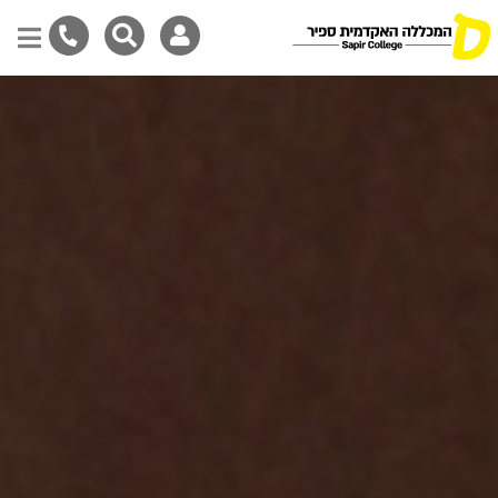
Skip
to
main
content