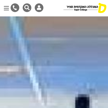
Skip
to
main
content