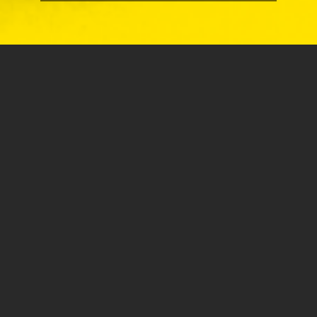
הספר "איך להיות ושאלות אחרות" שכתבה ארנה קזין הינו
אסופה של מסות אישיות, מהן מרכיבה קזין סיפור חניכה
עצמית: איך לימדה את עצמה לנשום, איך היא מצליחה להביט
במראה ולאהוב את מה שהיא רואה, איך היא לומדת להיות
לסבית, להחליף גלגל, להתאבל, להיות בת זוג; ומדוע היא
חייבת לשמור על ריחוק חברתי.
דרך יצירות ספרותיות והגותיות שהשפיעו עליה, ובאמצעות
ההתבוננוּת והעדוּת, מחפשת קזין דרך מהמבוכה אל הגאווה –
בסוגיות של מיניות ואהבה, של הגוף ושל הרצון; ומבררת מדוע
היא מרגישה בבית דווקא בזמן הכתיבה.