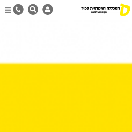
Skip
to
main
content