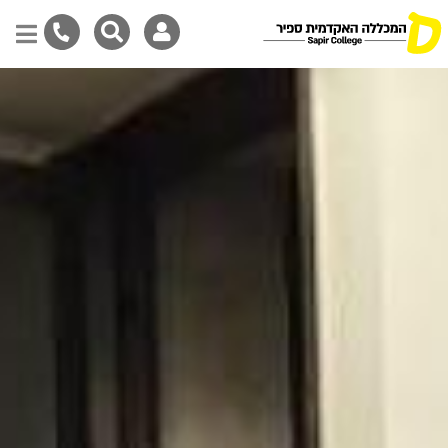
Skip
to
main
content