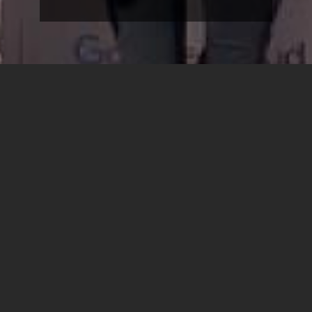
סטודנטים וסטודנטיות שנה ג'
למדעי המחשב וראשת המחלקה
ד"ר שירה צוקר, לקחו חלק
בוועידת ההייטק השנתית של
גלובוס
הועידה, בה השתתפה שרת המדע הטכנולוגיה והחדשנות,
הגב' אורית פרקש הכהן, הקדישה דיון להייטק מחוץ למדינת
תל אביב - מימוש חזון הממשלה לקירוב הפריפרייה לעולם