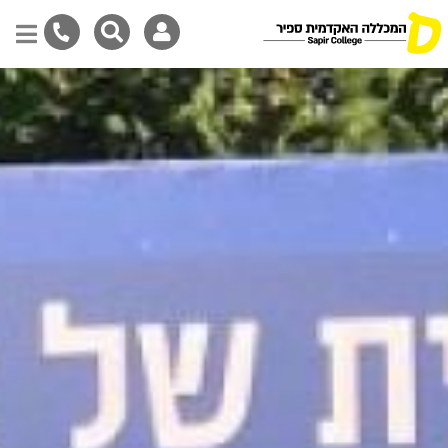
Skip
to
main
content